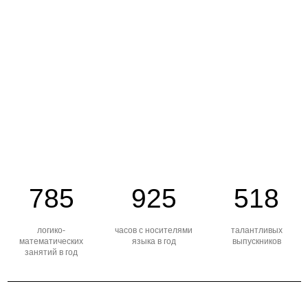
785
925
518
логико-
часов с носителями
талантливых
математических
языка в год
выпускников
занятий в год