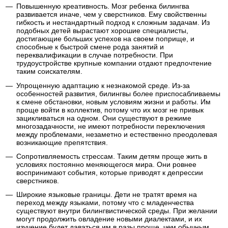
Повышенную креативность. Мозг ребенка билингва
развивается иначе, чем у сверстников. Ему свойственны
гибкость и нестандартный подход к сложным задачам. Из
подобных детей вырастают хорошие специалисты,
достигающие больших успехов на своем поприще, и
способные к быстрой смене рода занятий и
переквалификации в случае потребности. При
трудоустройстве крупные компании отдают предпочтение
таким соискателям.
Упрощенную адаптацию к незнакомой среде. Из-за
особенностей развития, билингвы более приспосабливаемы
к смене обстановки, новым условиям жизни и работы. Им
проще войти в коллектив, потому что их мозг не привык
зацикливаться на одном. Они существуют в режиме
многозадачности, не имеют потребности переключения
между проблемами, незаметно и естественно преодолевая
возникающие препятствия.
Сопротивляемость стрессам. Таким детям проще жить в
условиях постоянно меняющегося мира. Они ровнее
воспринимают события, которые приводят к депрессии
сверстников.
Широкие языковые границы. Дети не тратят время на
переход между языками, потому что с младенчества
существуют внутри билингвистической среды. При желании
могут продолжить овладение новыми диалектами, и их
изучение будет даваться им в разы проще, чем обычным