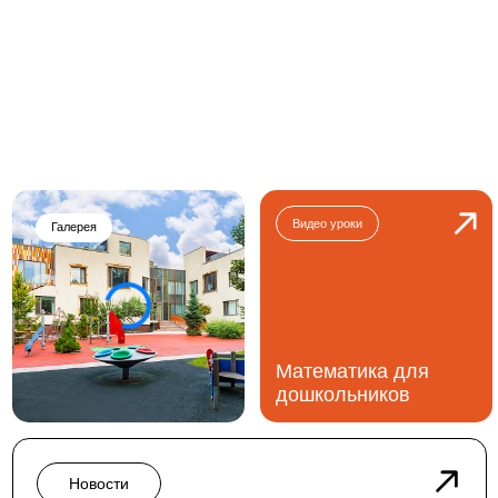
Видео уроки
Галерея
Математика для
дошкольников
Новости