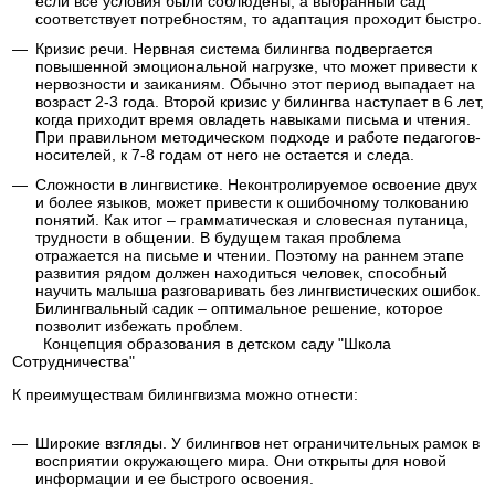
если все условия были соблюдены, а выбранный сад
соответствует потребностям, то адаптация проходит быстро.
Кризис речи. Нервная система билингва подвергается
повышенной эмоциональной нагрузке, что может привести к
нервозности и заиканиям. Обычно этот период выпадает на
возраст 2-3 года. Второй кризис у билингва наступает в 6 лет,
когда приходит время овладеть навыками письма и чтения.
При правильном методическом подходе и работе педагогов-
носителей, к 7-8 годам от него не остается и следа.
Сложности в лингвистике. Неконтролируемое освоение двух
и более языков, может привести к ошибочному толкованию
понятий. Как итог – грамматическая и словесная путаница,
трудности в общении. В будущем такая проблема
отражается на письме и чтении. Поэтому на раннем этапе
развития рядом должен находиться человек, способный
научить малыша разговаривать без лингвистических ошибок.
Билингвальный садик – оптимальное решение, которое
позволит избежать проблем.
Концепция образования в детском саду "Школа
Сотрудничества"
К преимуществам билингвизма можно отнести:
Широкие взгляды. У билингвов нет ограничительных рамок в
восприятии окружающего мира. Они открыты для новой
информации и ее быстрого освоения.