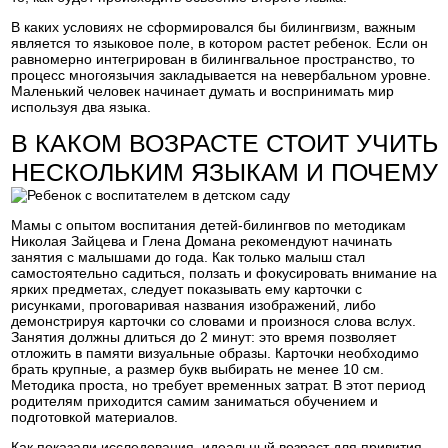
В каких условиях не сформировался бы билингвизм, важным
является то языковое поле, в котором растет ребенок. Если он
равномерно интегрирован в билингвальное пространство, то
процесс многоязычия закладывается на невербальном уровне.
Маленький человек начинает думать и воспринимать мир
используя два языка.
В КАКОМ ВОЗРАСТЕ СТОИТ УЧИТЬ
НЕСКОЛЬКИМ ЯЗЫКАМ И ПОЧЕМУ
Мамы с опытом воспитания детей-билингвов по методикам
Николая Зайцева и Глена Домана рекомендуют начинать
занятия с малышами до года. Как только малыш стал
самостоятельно садиться, ползать и фокусировать внимание на
ярких предметах, следует показывать ему карточки с
рисунками, проговаривая названия изображений, либо
демонстрируя карточки со словами и произнося слова вслух.
Занятия должны длиться до 2 минут: это время позволяет
отложить в памяти визуальные образы. Карточки необходимо
брать крупные, а размер букв выбирать не менее 10 см.
Методика проста, но требует временных затрат. В этот период
родителям приходится самим заниматься обучением и
подготовкой материалов.
Как показали исследования, идеальный возраст для привития