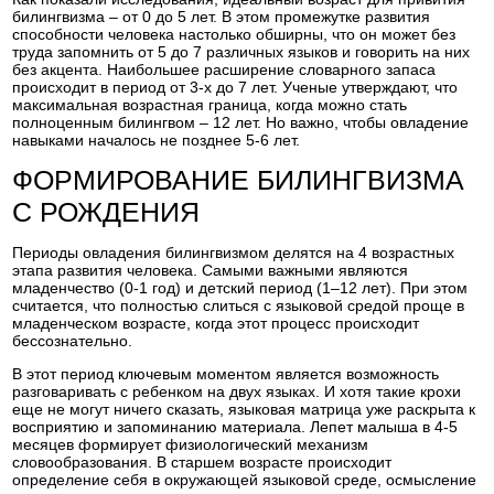
билингвизма – от 0 до 5 лет. В этом промежутке развития
способности человека настолько обширны, что он может без
труда запомнить от 5 до 7 различных языков и говорить на них
без акцента. Наибольшее расширение словарного запаса
происходит в период от 3-х до 7 лет. Ученые утверждают, что
максимальная возрастная граница, когда можно стать
полноценным билингвом – 12 лет. Но важно, чтобы овладение
навыками началось не позднее 5-6 лет.
ФОРМИРОВАНИЕ БИЛИНГВИЗМА
С РОЖДЕНИЯ
Периоды овладения билингвизмом делятся на 4 возрастных
этапа развития человека. Самыми важными являются
младенчество (0-1 год) и детский период (1–12 лет). При этом
считается, что полностью слиться с языковой средой проще в
младенческом возрасте, когда этот процесс происходит
бессознательно.
В этот период ключевым моментом является возможность
разговаривать с ребенком на двух языках. И хотя такие крохи
еще не могут ничего сказать, языковая матрица уже раскрыта к
восприятию и запоминанию материала. Лепет малыша в 4-5
месяцев формирует физиологический механизм
словообразования. В старшем возрасте происходит
определение себя в окружающей языковой среде, осмысление