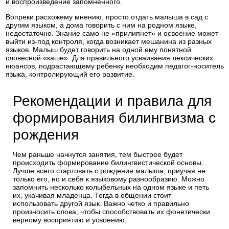
и воспроизведение запомненного.
Вопреки расхожему мнению, просто отдать малыша в сад с
другим языком, а дома говорить с ним на родном языке,
недостаточно. Знание само не «прилипнет» и освоение может
выйти из-под контроля, когда возникает мешанина из разных
языков. Малыш будет говорить на одной ему понятной
словесной «каше». Для правильного усваивания лексических
нюансов, подрастающему ребенку необходим педагог-носитель
языка, контролирующий его развитие.
Рекомендации и правила для
формирования билингвизма с
рождения
Чем раньше начнутся занятия, тем быстрее будет
происходить формирование билингвистической основы.
Лучше всего стартовать с рождения малыша, приучая не
только его, но и себя к языковому разнообразию. Можно
запомнить несколько колыбельных на одном языке и петь
их, укачивая младенца. Тогда в общении стоит
использовать другой язык. Важно четко и правильно
произносить слова, чтобы способствовать их фонетически
верному восприятию и усвоению.