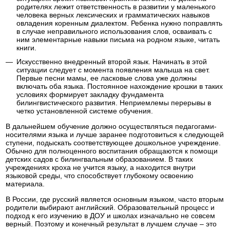
родителях лежит ответственность в развитии у маленького
человека верных лексических и грамматических навыков
овладения коренным диалектом. Ребенка нужно поправлять
в случае неправильного использования слов, осваивать с
ним элементарные навыки письма на родном языке, читать
книги.
Искусственно внедренный второй язык. Начинать в этой
ситуации следует с момента появления малыша на свет.
Первые песни мамы, ее ласковые слова уже должны
включать оба языка. Постоянное нахождение крошки в таких
условиях формирует закладку фундамента
билингвистического развития. Неприемлемы перерывы в
четко установленной системе обучения.
В дальнейшем обучение должно осуществляться педагогами-
носителями языка и лучше заранее подготовиться к следующей
ступени, подыскать соответствующее дошкольное учреждение.
Обычно для полноценного воспитания обращаются к помощи
детских садов с билингвальным образованием. В таких
учреждениях кроха не учится языку, а находится внутри
языковой среды, что способствует глубокому освоению
материала.
В России, где русский является основным языком, часто вторым
родители выбирают английский. Образовательный процесс и
подход к его изучению в ДОУ и школах изначально не совсем
верный. Поэтому и конечный результат в лучшем случае – это