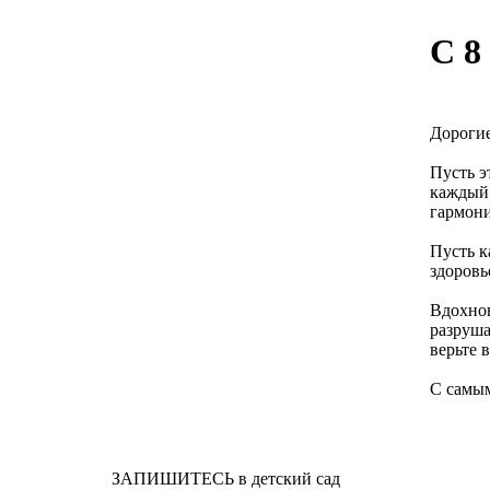
С 8
Дорогие
Пусть э
каждый 
гармони
Пусть к
здоровь
Вдохнов
разруша
верьте 
С самы
ЗАПИШИТЕСЬ в детский сад