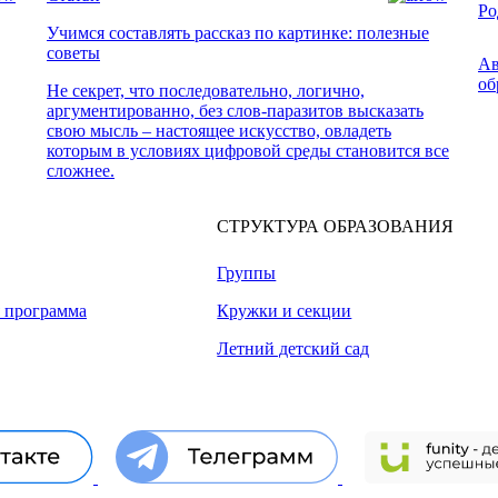
Ро
Учимся составлять рассказ по картинке: полезные
советы
Ав
об
Не секрет, что последовательно, логично,
аргументированно, без слов-паразитов высказать
свою мысль – настоящее искусство, овладеть
которым в условиях цифровой среды становится все
сложнее.
СТРУКТУРА ОБРАЗОВАНИЯ
Группы
я программа
Кружки и секции
Летний детский сад