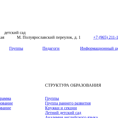
детский сад
кая
М. Полуярославский переулок, д. 1
+7 (965) 211-
Группы
Педагоги
Информационный ц
СТРУКТУРА ОБРАЗОВАНИЯ
грамма
Группы
зование
Группа раннего развития
ование
Кружки и секции
Летний детский сад
Академия английского языка