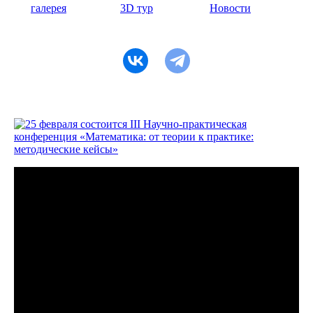
галерея
3D тур
Новости