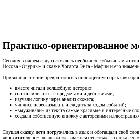
Практико-ориентированное ме
Сегодня в нашем саду состоялось необычное событие - мы отп
Носова «Огурцы» и сказке Хогарта Энга «Мафин и его знамен
Привычное чтение превратилось в полноценную практико-орие
вместе читали волшебную историю;
соотносили текст с предметами и действиями;
изучали логику через анализ сюжета;
учились пересказывать и следить за ходом событий;
«выуживали» из текста самые красивые и интересные сло
создали собственную книжку с авторскими иллюстрация
Слушая сказку, дети погружались в язык и обогащали свой сл
«восхитительно», «вальяжно», «важная персона», «охапка сена