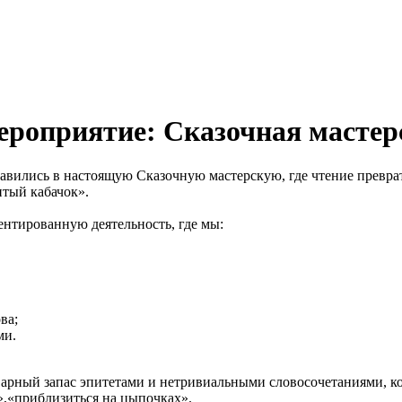
роприятие: Сказочная мастер
равились в настоящую Сказочную мастерскую, где чтение превр
итый кабачок».
нтированную деятельность, где мы:
ва;
ми.
оварный запас эпитетами и нетривиальными словосочетаниями, к
»,«приблизиться на цыпочках».