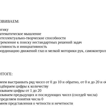
АЗВИВАЕМ:
огику
атематическое мышление
нтеллектуально-творческие способности
тремление к поиску нестандартных решений задач
ктивность и инициативность
оординацию движений глаз и мелкой моторики рук, самоконтрол
ИТОГЕ:
еем выстраивать ряд чисел от 0 до 10 и обратно, от 0 и до 20 и 
одбираем цифры к количеству
азываем цифры от 1 до 20
азываем предыдущих и последующих чисел (соседей числа)
пределяем понятия числа 0
меем представления о четности и нечетности