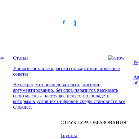
Статьи
Ро
Учимся составлять рассказ по картинке: полезные
советы
Ав
об
Не секрет, что последовательно, логично,
аргументированно, без слов-паразитов высказать
свою мысль – настоящее искусство, овладеть
которым в условиях цифровой среды становится все
сложнее.
СТРУКТУРА ОБРАЗОВАНИЯ
Группы