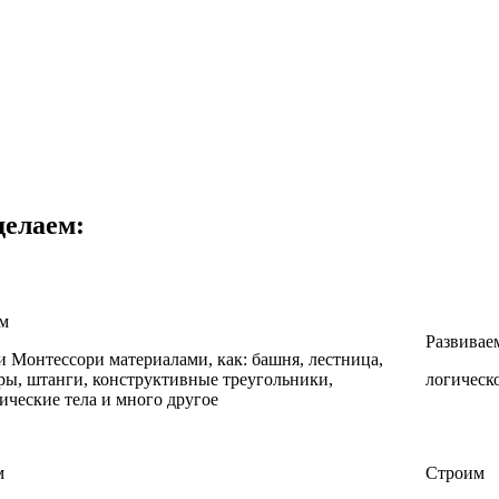
делаем:
ем
Развивае
и Монтессори материалами, как: башня, лестница,
ы, штанги, конструктивные треугольники,
логическ
ические тела и много другое
м
Cтроим