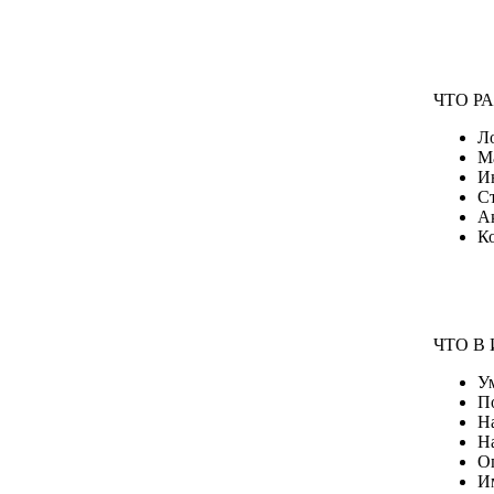
ЧТО Р
Л
М
И
С
А
К
ЧТО В 
Ум
П
Н
Н
О
И