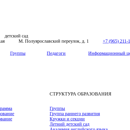
детский сад
кая
М. Полуярославский переулок, д. 1
+7 (965) 211-
Группы
Педагоги
Информационный ц
СТРУКТУРА ОБРАЗОВАНИЯ
грамма
Группы
зование
Группа раннего развития
ование
Кружки и секции
Летний детский сад
Академия английского языка