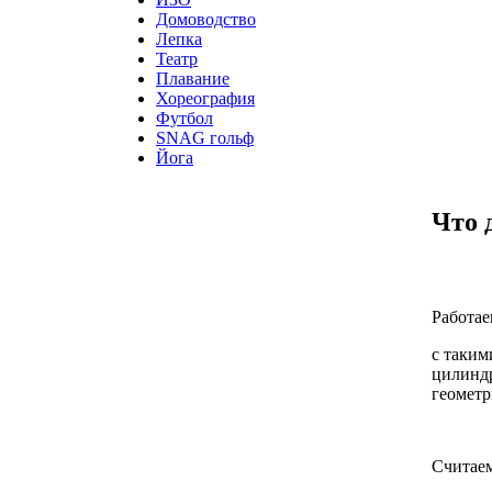
Домоводство
Лепка
Театр
Плавание
Хореография
Футбол
SNAG гольф
Йога
Что 
Работа
с таким
цилиндр
геометр
Считае