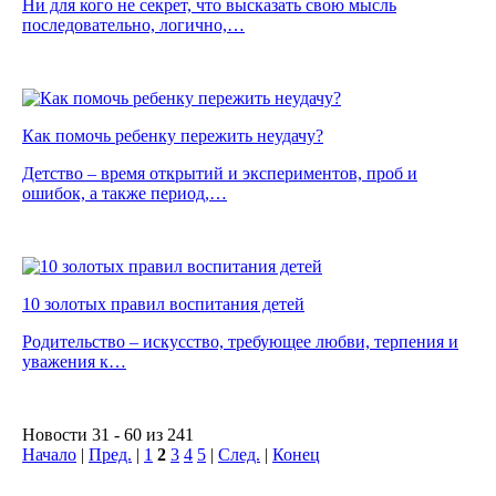
Ни для кого не секрет, что высказать свою мысль
последовательно, логично,…
Как помочь ребенку пережить неудачу?
Детство – время открытий и экспериментов, проб и
ошибок, а также период,…
10 золотых правил воспитания детей
Родительство – искусство, требующее любви, терпения и
уважения к…
Новости 31 - 60 из 241
Начало
|
Пред.
|
1
2
3
4
5
|
След.
|
Конец